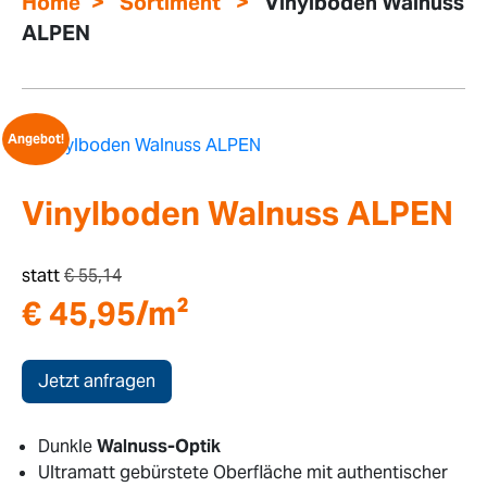
>
>
Home
Sortiment
Vinylboden Walnuss
ALPEN
Angebot!
Vinylboden Walnuss ALPEN
statt
€
55,14
€
45,95
/m²
Jetzt anfragen
Dunkle
Walnuss-Optik
Ultramatt gebürstete Oberfläche mit authentischer