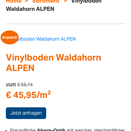
>
>
Home
Sortiment
Vinylboden
Waldahorn ALPEN
Angebot!
Vinylboden Waldahorn
ALPEN
statt
€
55,14
€
45,95
/m²
Jetzt anfragen
Freundliche
Ahorn-Optik
mit weicher, gleichmäßiger