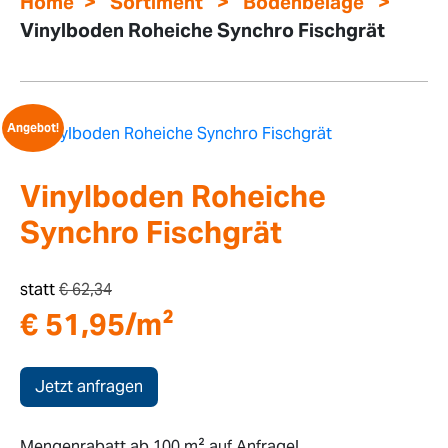
>
>
>
Home
Sortiment
Bodenbeläge
Vinylboden Roheiche Synchro Fischgrät
Angebot!
Vinylboden Roheiche
Synchro Fischgrät
statt
€
62,34
€
51,95
/m²
Jetzt anfragen
Mengenrabatt ab 100 m² auf Anfrage!