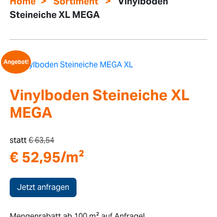
>
>
Home
Sortiment
Vinylboden
Steineiche XL MEGA
Angebot!
Vinylboden Steineiche XL
MEGA
statt
€
63,54
€
52,95
/m²
Jetzt anfragen
Mengenrabatt ab 100 m² auf Anfrage!