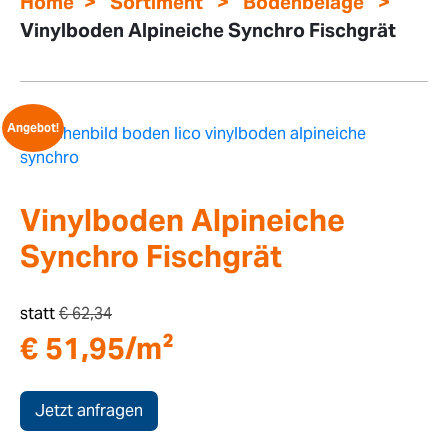
>
>
>
Home
Sortiment
Bodenbeläge
Vinylboden Alpineiche Synchro Fischgrät
Angebot!
Vinylboden Alpineiche
Synchro Fischgrät
statt
€
62,34
€
51,95
/m²
Jetzt anfragen