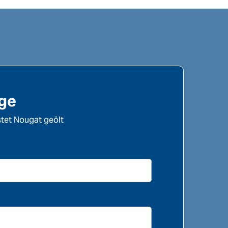
age
stet Nougat geölt