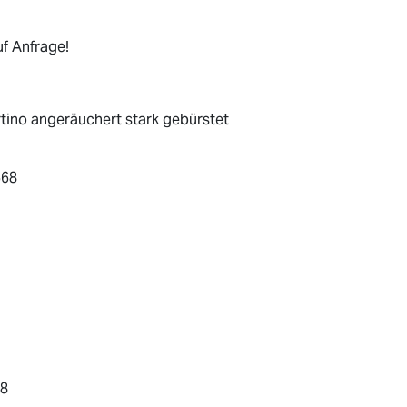
f Anfrage!
tino angeräuchert stark gebürstet
668
8