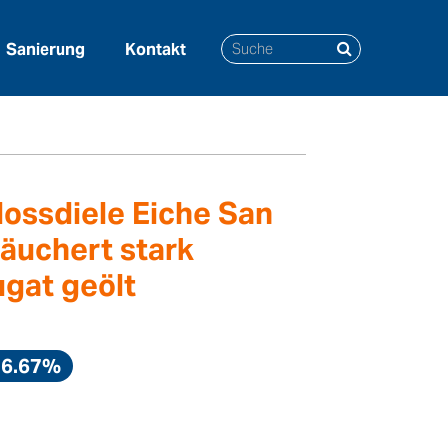
Sanierung
Kontakt
o angeräuchert stark gebürstet
lossdiele Eiche San
äuchert stark
gat geölt
16.67%