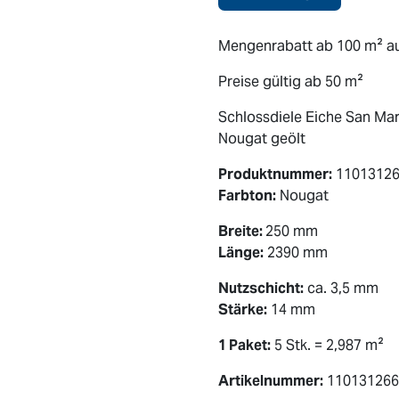
Mengenrabatt ab 100 m² au
Preise gültig ab 50 m²
Schlossdiele Eiche San Mar
Nougat geölt
Produktnummer:
1101312
Farbton:
Nougat
Breite:
250 mm
Länge:
2390 mm
Nutzschicht:
ca. 3,5 mm
Stärke:
14 mm
1 Paket:
5 Stk. = 2,987 m²
Artikelnummer:
110131266