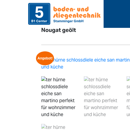
>
>
Home
Sortiment
Bodenbe
Nougat geölt
Angebot!