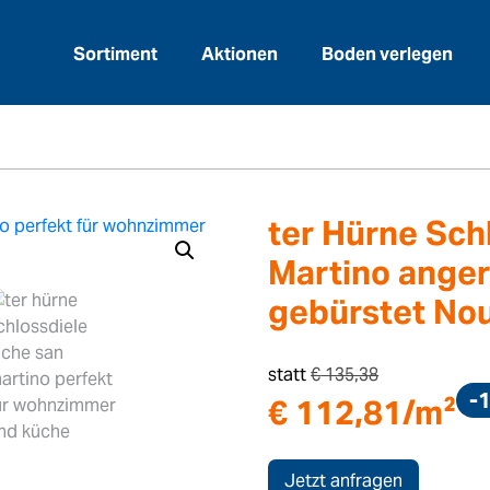
Sortiment
Aktionen
Boden verlegen
>
läge
ter Hürne Schlossdiele Eiche San Martin
ter Hürne Sch
Martino anger
gebürstet Nou
statt
€
135,38
-
€
112,81
/m²
Jetzt anfragen