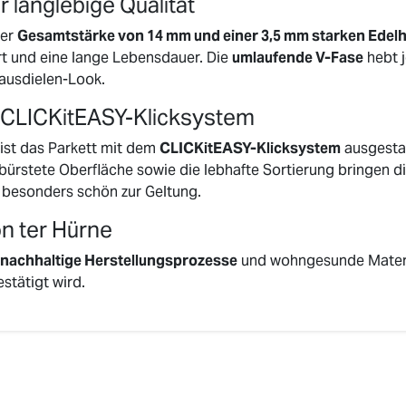
 langlebige Qualität
ner
Gesamtstärke von 14 mm und einer 3,5 mm starken Edel
t und eine lange Lebensdauer. Die
umlaufende V-Fase
hebt j
ausdielen-Look.
t CLICKitEASY-Klicksystem
 ist das Parkett mit dem
CLICKitEASY-Klicksystem
ausgestat
ebürstete Oberfläche sowie die lebhafte Sortierung bringen 
s besonders schön zur Geltung.
on ter Hürne
nachhaltige Herstellungsprozesse
und wohngesunde Materi
stätigt wird.