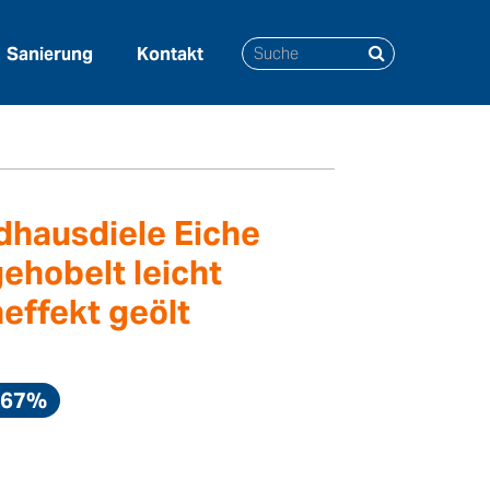
Sanierung
Kontakt
andgehobelt leicht gebürstet
dhausdiele Eiche
ehobelt leicht
effekt geölt
.67%