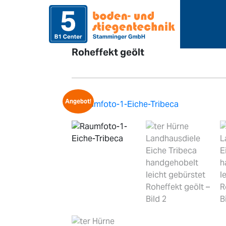
>
>
Home
Sortiment
Bodenbe
Roheffekt geölt
Angebot!