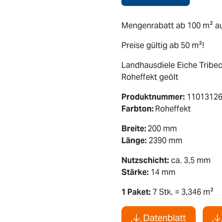
Mengenrabatt ab 100 m² au
Preise gültig ab 50 m²!
Landhausdiele Eiche Tribec
Roheffekt geölt
Produktnummer:
1101312
Farbton:
Roheffekt
Breite:
200 mm
Länge:
2390 mm
Nutzschicht:
ca. 3,5 mm
Stärke:
14 mm
1 Paket:
7 Stk. = 3,346 m²
Datenblatt