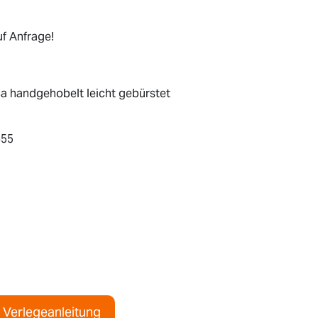
f Anfrage!
a handgehobelt leicht gebürstet
655
Verlegeanleitung