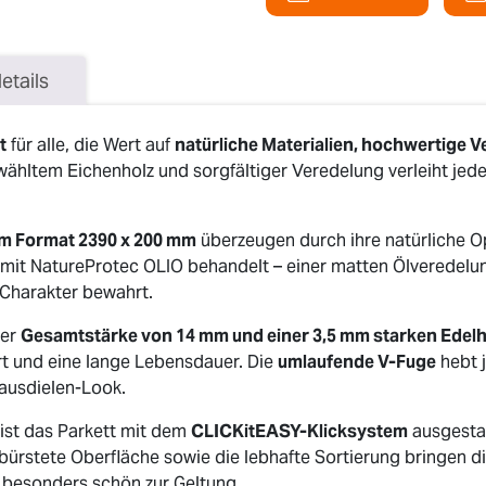
etails
t
für alle, die Wert auf
natürliche Materialien, hochwertige V
wähltem Eichenholz und sorgfältiger Veredelung verleiht j
im Format 2390 x 200 mm
überzeugen durch ihre natürliche O
 mit NatureProtec OLIO behandelt – einer matten Ölveredelun
 Charakter bewahrt.
ner
Gesamtstärke von 14 mm und einer 3,5 mm starken Edel
t und eine lange Lebensdauer. Die
umlaufende V-Fuge
hebt j
ausdielen-Look.
 ist das Parkett mit dem
CLICKitEASY-Klicksystem
ausgestat
ebürstete Oberfläche sowie die lebhafte Sortierung bringen 
s besonders schön zur Geltung.