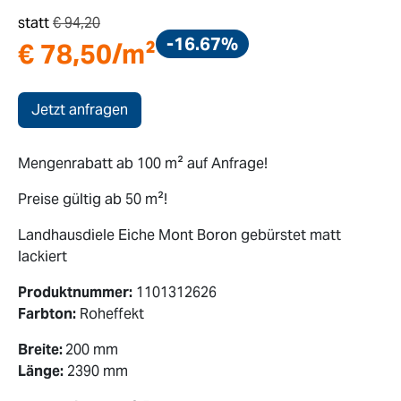
statt
€
94,20
-16.67%
€
78,50
/m²
Jetzt anfragen
Mengenrabatt ab 100 m² auf Anfrage!
Preise gültig ab 50 m²!
Landhausdiele Eiche Mont Boron gebürstet matt
lackiert
Produktnummer:
1101312626
Farbton:
Roheffekt
Breite:
200 mm
Länge:
2390 mm