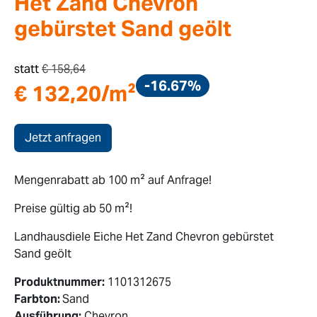
Het Zand Chevron
gebürstet Sand geölt
statt
€
158,64
-16.67%
€
132,20
/m²
Jetzt anfragen
Mengenrabatt ab 100 m² auf Anfrage!
Preise gültig ab 50 m²!
Landhausdiele Eiche Het Zand Chevron gebürstet
Sand geölt
Produktnummer:
1101312675
Farbton:
Sand
Ausführung:
Chevron