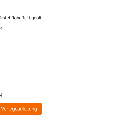
rstet Roheffekt geölt
74
4
Verlegeanleitung