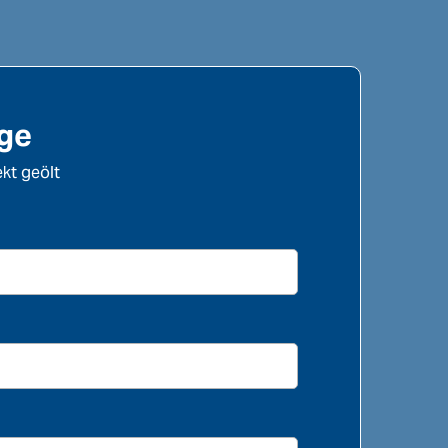
age
kt geölt