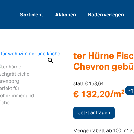
Sortiment
Aktionen
Boden verlegen
>
läge
ter Hürne Fischgrät Eiche Meran Chevron
ter Hürne Fis
Chevron gebür
statt
€
158,64
-
€
132,20
/m²
Jetzt anfragen
Mengenrabatt ab 100 m² au