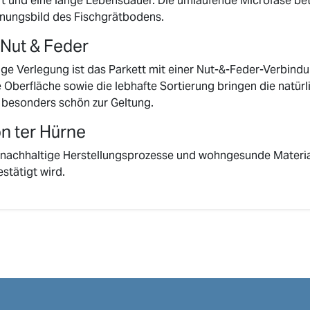
t und eine lange Lebensdauer. Die umlaufende Microfase bet
inungsbild des Fischgrätbodens.
 Nut & Feder
ige Verlegung ist das Parkett mit einer Nut-&-Feder-Verbind
te Oberfläche sowie die lebhafte Sortierung bringen die natü
s besonders schön zur Geltung.
on ter Hürne
f nachhaltige Herstellungsprozesse und wohngesunde Materia
stätigt wird.