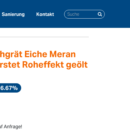
Sanierung
Kontakt
 gebürstet Roheffekt geölt
chgrät Eiche Meran
stet Roheffekt geölt
16.67%
f Anfrage!