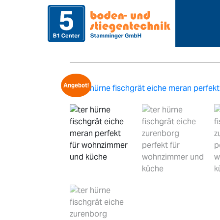
>
>
Home
Sortiment
Bodenbe
Angebot!