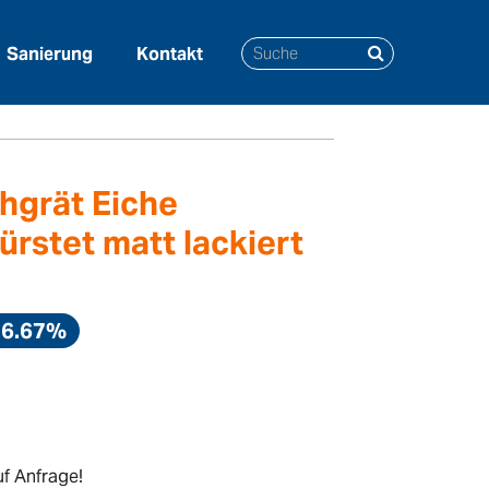
Sanierung
Kontakt
rstet matt lackiert
chgrät Eiche
ürstet matt lackiert
16.67%
f Anfrage!