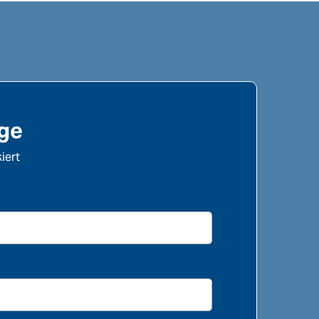
age
iert