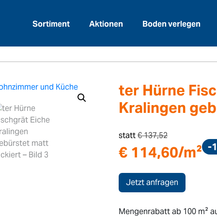
Sortiment
Aktionen
Boden verlegen
>
läge
ter Hürne Fischgrät Eiche Kralingen gebü
ter Hürne Fis
Kralingen geb
statt
€
137,52
-
€
114,60
/m²
Jetzt anfragen
Mengenrabatt ab 100 m² au