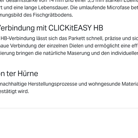
er Gesamtstärke von 14 mm und einer 3,5 mm starken Edelho
t und eine lange Lebensdauer. Die umlaufende Microfase bet
inungsbild des Fischgrätbodens.
Verbindung mit CLICKitEASY HB
B-Verbindung lässt sich das Parkett schnell, präzise und sic
aue Verbindung der einzelnen Dielen und ermöglicht eine eff
tierung bringen die natürliche Maserung und den individuell
on ter Hürne
f nachhaltige Herstellungsprozesse und wohngesunde Materia
stätigt wird.