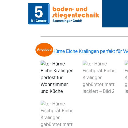
>
>
Home
Sortiment
Bodenbe
Angebot!