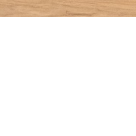
en Fibrano Eiche Lechtal
Naturboden Fi
statt
€
59,94
€
49,95
/m²
Jetzt anfragen