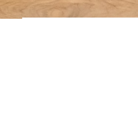
>
>
Home
Sortiment
Naturbod
Angebot!