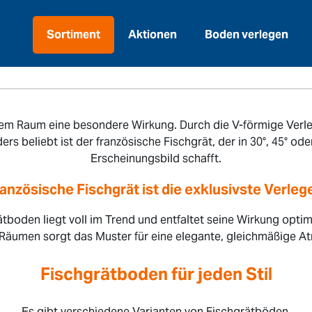
Sortiment
Aktionen
Boden verlegen
dem Raum eine besondere Wirkung. Durch die V-förmige Verle
s beliebt ist der französische Fischgrät, der in 30°, 45° od
Erscheinungsbild schafft.
ranzösische Fischgrät ist die exklusivste Verleg
tboden liegt voll im Trend und entfaltet seine Wirkung opti
Räumen sorgt das Muster für eine elegante, gleichmäßige A
Fischgrätboden für jeden Stil
Es gibt verschiedene Varianten von Fischgrätböden.