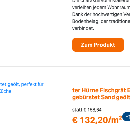
Die charaktervolle Maseru
verleihen jedem Wohnraum e
Dank der hochwertigen Ver
Bodenbelag, der traditio
verbindet.
Zum Produkt
ter Hürne Fischgrät 
gebürstet Sand geöl
statt
€
158,64
-
€
132,20
/m²