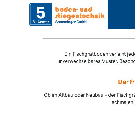
>
>
Home
Sortiment
Ein Fischgrätboden verleiht je
unverwechselbares Muster. Besonder
Der f
Ob im Altbau oder Neubau – der Fischgrä
schmalen 