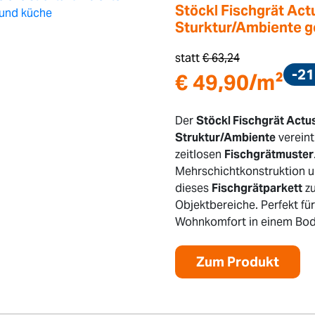
Stöckl Fischgrät Act
Sturktur/Ambiente ge
statt
€
63,24
-2
€
49,90
/m²
Der
Stöckl Fischgrät Actu
Struktur/Ambiente
verein
zeitlosen
Fischgrätmuster
Mehrschichtkonstruktion u
dieses
Fischgrätparkett
zu
Objektbereiche. Perfekt für
Wohnkomfort in einem Bod
Zum Produkt