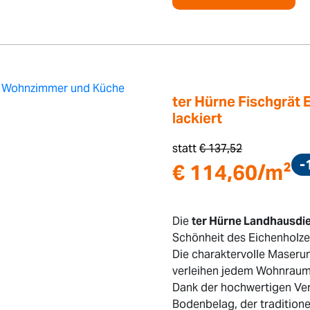
ter Hürne Fischgrät 
lackiert
statt
€
137,52
-
€
114,60
/m²
Die
ter Hürne Landhausdie
Schönheit des Eichenholze
Die charaktervolle Maseru
verleihen jedem Wohnraum e
Dank der hochwertigen Ver
Bodenbelag, der traditio